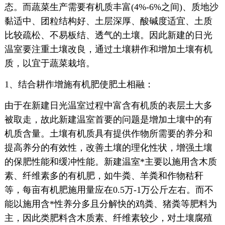
态。而蔬菜生产需要有机质丰富(4%-6%之间)、质地沙
黏适中、团粒结构好、土层深厚、酸碱度适宜、土质
比较疏松、不易板结、透气的土壤。因此新建的日光
温室要注重土壤改良，通过土壤耕作和增加土壤有机
质，以宜于蔬菜栽培。
1、结合耕作增施有机肥使肥土相融：
由于在新建日光温室过程中富含有机质的表层土大多
被取走，故此新建温室首要的问题是增加土壤中的有
机质含量。土壤有机质具有提供作物所需要的养分和
提高养分的有效性，改善土壤的理化性状，增强土壤
的保肥性能和缓冲性能。新建温室*主要以施用含木质
素、纤维素多的有机肥，如牛粪、羊粪和作物秸秆
等，每亩有机肥施用量应在0.5万-1万公斤左右。而不
能以施用含*性养分多且分解快的鸡粪、猪粪等肥料为
主，因此类肥料含木质素、纤维素较少，对土壤腐殖