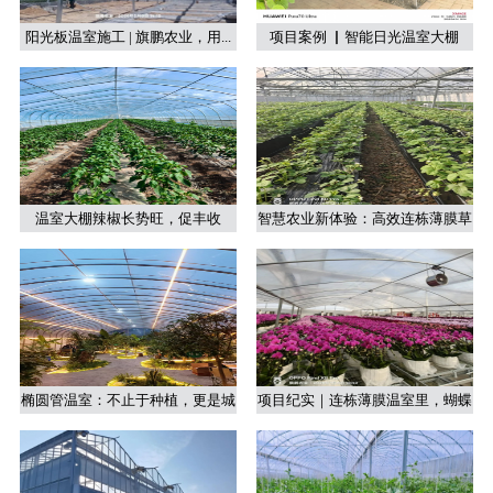
阳光板温室施工 | 旗鹏农业，用...
项目案例 ▏智能日光温室大棚
温室大棚辣椒长势旺，促丰收
智慧农业新体验：高效连栋薄膜草
莓...
椭圆管温室：不止于种植，更是城
项目纪实｜连栋薄膜温室里，蝴蝶
市...
兰...