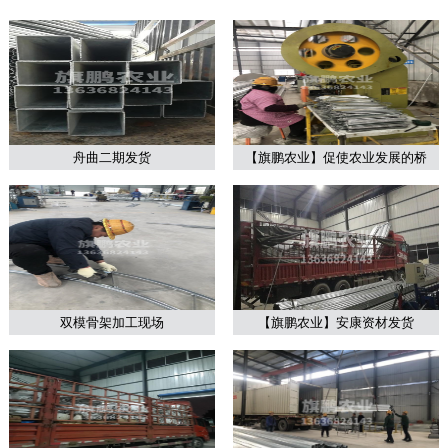
舟曲二期发货
【旗鹏农业】促使农业发展的桥
梁！
双模骨架加工现场
【旗鹏农业】安康资材发货