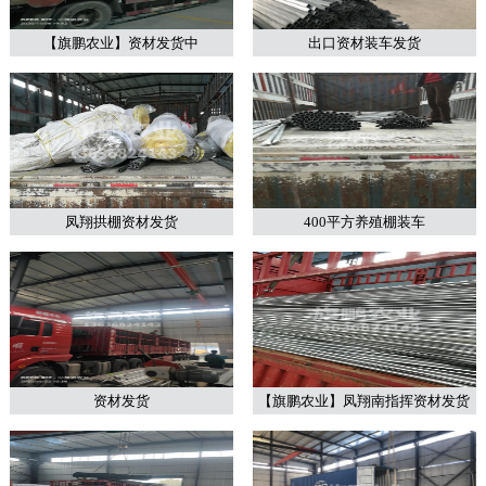
【旗鹏农业】资材发货中
出口资材装车发货
凤翔拱棚资材发货
400平方养殖棚装车
资材发货
【旗鹏农业】凤翔南指挥资材发货