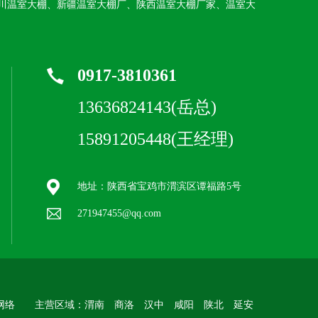
川温室大棚、新疆温室大棚厂、陕西温室大棚厂家、温室大
0917-3810361
13636824143(岳总)
15891205448(王经理)
地址：陕西省宝鸡市渭滨区谭福路5号
271947455@qq.com
网络
主营区域：渭南 商洛 汉中 咸阳 陕北 延安