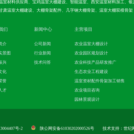
温室材料供应商、宝鸡温室大棚建设、智能温室、西安温室材料加工、银
甘肃温室大棚建设、大棚骨架配件、几字钢大棚骨架、温室大棚双模骨架
温室
我们
新闻中心
主营项目
简介
公司新闻
农业温室大棚设计
实景图
行业新闻
农业园区规划设计
振兴
技术问答
农业科技产品研发推广
文化
生态农业工程建设
荣誉
温室资材配件骨架加工销售
人才
农业项目咨询
园林景观设计
3004407号-2
陕公网安备61030202000526号
技术支持：
世纪