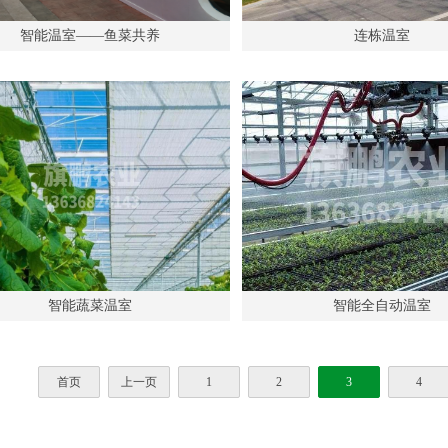
智能温室——鱼菜共养
连栋温室
智能蔬菜温室
智能全自动温室
首页
上一页
1
2
3
4