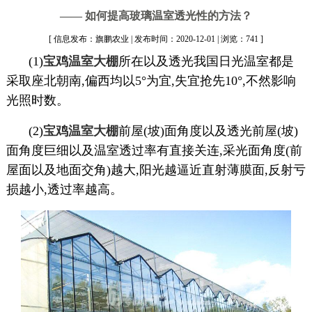
—— 如何提高玻璃温室透光性的方法？
[ 信息发布：旗鹏农业 | 发布时间：2020-12-01 | 浏览：741 ]
(1)
宝鸡温室大棚
所在以及透光我国日光温室都是
采取座北朝南,偏西均以5°为宜,失宜抢先10°,不然影响
光照时数。
(2)
宝鸡温室大棚
前屋(坡)面角度以及透光前屋(坡)
面角度巨细以及温室透过率有直接关连,采光面角度(前
屋面以及地面交角)越大,阳光越逼近直射薄膜面,反射亏
损越小,透过率越高。