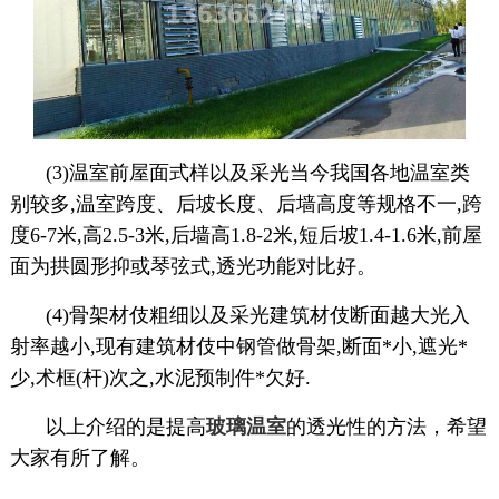
(3)温室前屋面式样以及采光当今我国各地温室类
别较多,温室跨度、后坡长度、后墙高度等规格不一,跨
度6-7米,高2.5-3米,后墙高1.8-2米,短后坡1.4-1.6米,前屋
面为拱圆形抑或琴弦式,透光功能对比好。
(4)骨架材伎粗细以及采光建筑材伎断面越大光入
射率越小,现有建筑材伎中钢管做骨架,断面*小,遮光*
少,术框(杆)次之,水泥预制件*欠好.
以上介绍的是提高
玻璃温室
的透光性的方法，希望
大家有所了解。