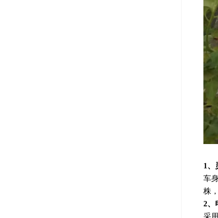
1
车
株
2
采