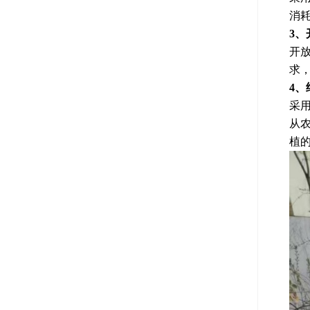
消
3
开
求
4
采
从
植