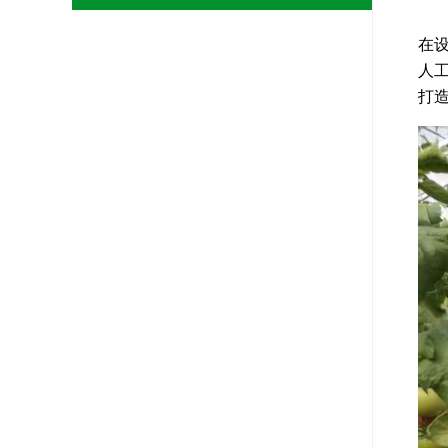
在
人
打