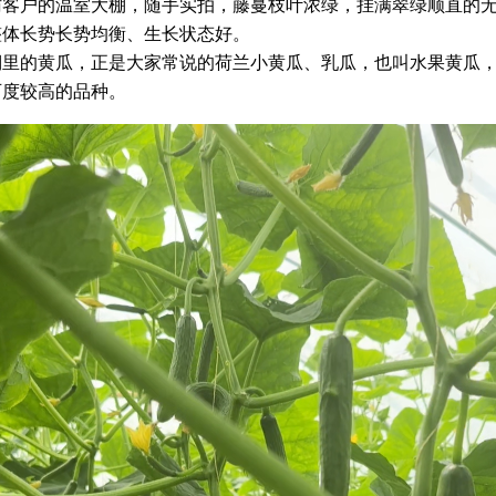
访客户的温室大棚，随手实拍，藤蔓枝叶浓绿，挂满翠绿顺直的
整体长势长势均衡、生长状态好。
棚里的黄瓜，正是大家常说的荷兰小黄瓜、乳瓜，也叫水果黄瓜
可度较高的品种。