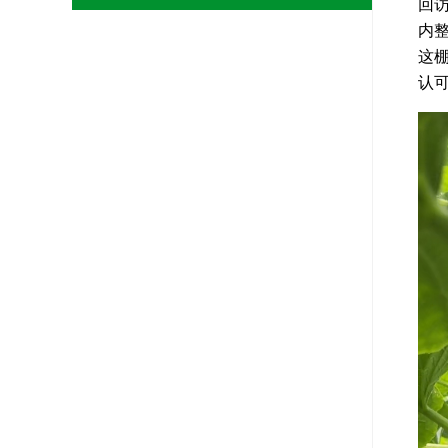
回
内
这
认