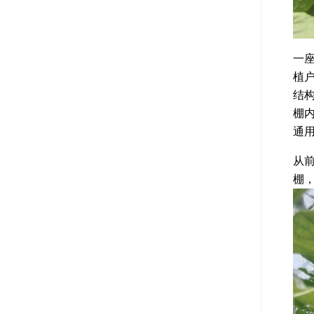
一
植
结
棚
通
从
棚