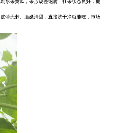
无刺水果黄瓜，果形规整饱满，挂果状态良好，棚
，皮薄无刺、脆嫩清甜，直接洗干净就能吃，市场