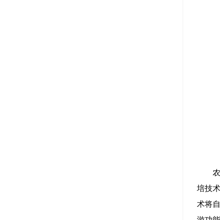
培技
术将
游功