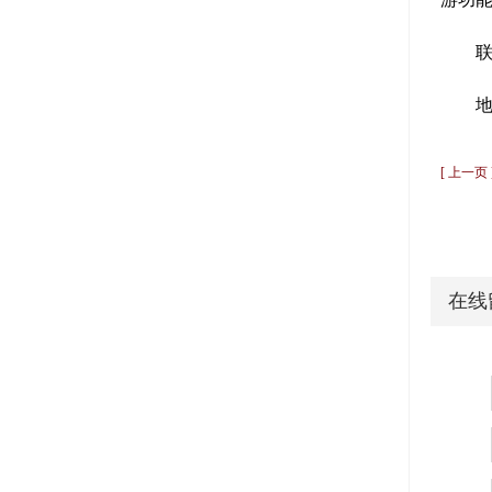
联
[ 上一页
在线