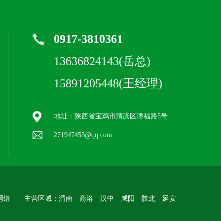
0917-3810361
13636824143(岳总)
15891205448(王经理)
地址：陕西省宝鸡市渭滨区谭福路5号
271947455@qq.com
网络
主营区域：渭南 商洛 汉中 咸阳 陕北 延安