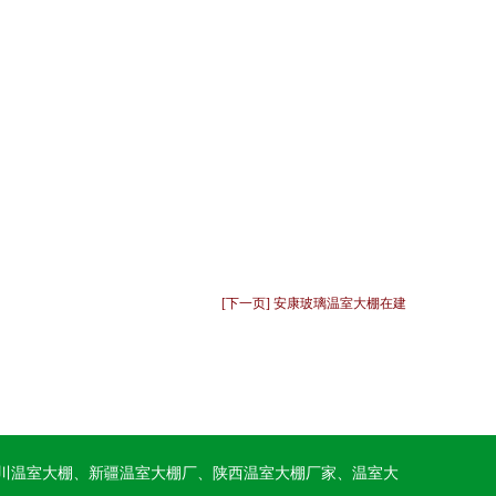
[下一页] 安康玻璃温室大棚在建
川温室大棚、新疆温室大棚厂、陕西温室大棚厂家、温室大