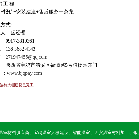
鹏 工 程
计+报价+安装建造+售后服务一条龙
方式:
系人：岳经理
0917-3810361
136 3682 4143
箱：
271947455@qq.com
址：陕西省宝鸡市渭滨区福谭路5号植物园东门
 ：
www.bjqpny.com
] 连栋大棚建设已完工~
温室材料供应商、宝鸡温室大棚建设、智能温室、西安温室材料加工、银