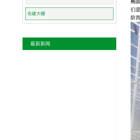
椭
们
在建大棚
阶
最新新闻