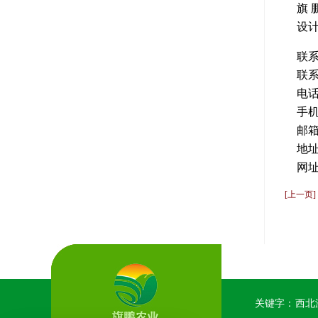
旗 
设
联系
联
电话：
手机：
邮
地
网址
[上一页
关键字：
西北