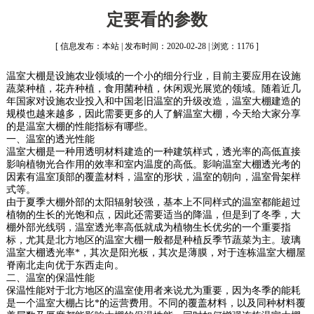
定要看的参数
[ 信息发布：本站 | 发布时间：2020-02-28 | 浏览：1176 ]
温室大棚是设施农业领域的一个小的细分行业，目前主要应用在设施
蔬菜种植，花卉种植，食用菌种植，休闲观光展览的领域。随着近几
年国家对设施农业投入和中国老旧温室的升级改造，温室大棚建造的
规模也越来越多，因此需要更多的人了解温室大棚，今天给大家分享
的是温室大棚的性能指标有哪些。
一、温室的透光性能
温室大棚是一种用透明材料建造的一种建筑样式，透光率的高低直接
影响植物光合作用的效率和室内温度的高低。影响温室大棚透光考的
因素有温室顶部的覆盖材料，温室的形状，温室的朝向，温室骨架样
式等。
由于夏季大棚外部的太阳辐射较强，基本上不同样式的温室都能超过
植物的生长的光饱和点，因此还需要适当的降温，但是到了冬季，大
棚外部光线弱，温室透光率高低就成为植物生长优劣的一个重要指
标，尤其是北方地区的温室大棚一般都是种植反季节蔬菜为主。玻璃
温室大棚透光率*，其次是阳光板，其次是薄膜，对于连栋温室大棚屋
脊南北走向优于东西走向。
二、温室的保温性能
保温性能对于北方地区的温室使用者来说尤为重要，因为冬季的能耗
是一个温室大棚占比*的运营费用。不同的覆盖材料，以及同种材料覆