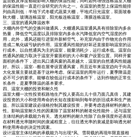
盖层数及厚度都能影响大棚的保温性能，同时如何增强连栋温室大棚
的保温性能一直是行业研究的方向之一。在温室的类型上保温性能排
列由高到低：半地下式冬暖式蔬菜大棚，平地式日光温室，双面坡春
秋大棚，玻璃连栋温室，阳光板连栋温室，薄膜连栋温室。
三、温室的通风降温效率
大棚内外空气的交换叫做通风，大棚通风温室通风具有排除室内多余
热量，降低空气温度以及排除室内多余水汽降低室内空气湿度的作
用，此外，通风还能引进室外新鲜空气，补充室内由于作物光合作用
造成二氧化碳亏缺的作用。温室通风性能的好坏还直接影响温室的运
行成本。以自然通风为主的温室，能量消耗少，运行成本低。温室自
然通风的能力取决于温室开窗面积的大小和窗户设置位置。同样开窗
面积的条件下，进出风口通风窗的高差越大，温室的自然通风性能越
好。所以，温室- -般在屋脊设置通风窗，而且近年来温室趋向于向高
大化发展主要就是基于这种考虑。保证温室的周年运行，夏季降温是
必不可少的要求。能够在较低运行成本的条件下，达到作物的正常生
长条件，是夏季降温的基本要求。
四、温室大棚的投资和耐久性
温室大棚一次性投资权路地生产投人要高出儿十倍乃面几真倍，其建
设投资的大小和使用寿命的长短在接影响到每年的折旧成本和生产效
益、所以温室建设必须格控制其建设投资，并要考虑选择材料的耐久
性。影响温室耐久性的因素除了温室材料的耐老化性能外，还与温室
主体结构的承载能力有关。透光材料的耐久性除了自身强度外还表现
在材料透光率随时间的衰减程度上，往往透光率的衰减是影响透光材
料使用寿命的决定性因素。
设计温室主体结构的承载能力与出现*风、雪荷载的再现年限直接相