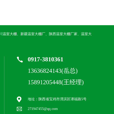
川温室大棚、新疆温室大棚厂、陕西温室大棚厂家、温室大
0917-3810361
13636824143(岳总)
15891205448(王经理)
地址：陕西省宝鸡市渭滨区谭福路5号
271947455@qq.com