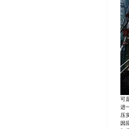
可
进
压
因