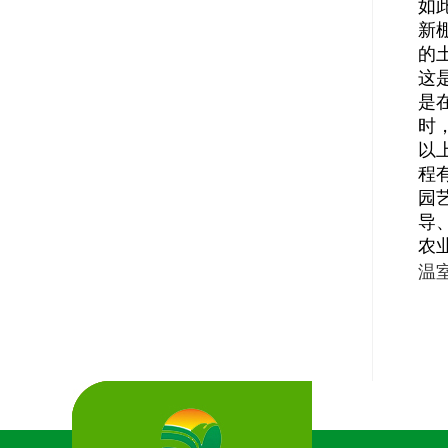
如
新
的
这
是
时
以
程
园
导
农业
温