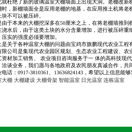
此就杜绝了新的玻璃温室大棚墙面上出现大洞。老棚改新
棚时，新棚墙面全是应用老棚的地基，在应用推土机将老
土块不可以被压碎。
是由于本来的大棚挖深多在50厘米之上，在将老棚墙推到
在浇水后，由于这类土块的水分含量增加，进行被压碎重
，压实的强度必须要增加。
上是关于各种温室大棚的问题由宝鸡市旗鹏现代农业工程
有限公司是集现代农业园区规划、生态农业工程建设、农
艺资材加工销售、 农业项目咨询服务于一 体的高科技现
、洽谈业务，我们愿与各地政府及农民朋友真诚合作，共
电话：0917-3810361、13636824143，希望以上信
室大棚
大棚建设
大棚骨架
智能温室
日光温室
连栋温室