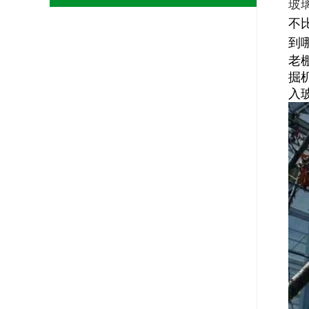
玻
不
到
老
掘
入