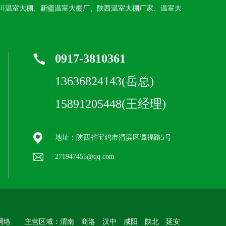
川温室大棚、新疆温室大棚厂、陕西温室大棚厂家、温室大
0917-3810361
13636824143(岳总)
15891205448(王经理)
地址：陕西省宝鸡市渭滨区谭福路5号
271947455@qq.com
网络
主营区域：渭南 商洛 汉中 咸阳 陕北 延安