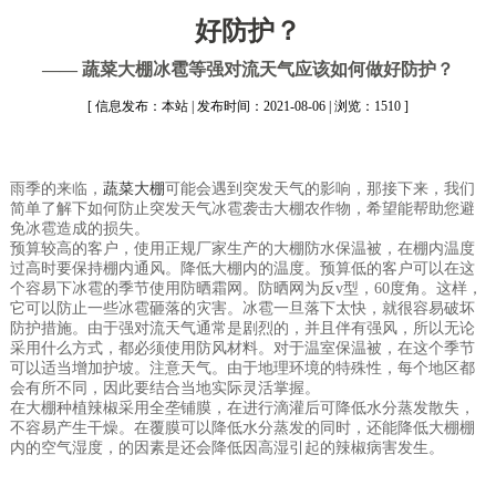
好防护？
—— 蔬菜大棚冰雹等强对流天气应该如何做好防护？
[ 信息发布：本站 | 发布时间：2021-08-06 | 浏览：1510 ]
雨季的来临，
蔬菜大棚
可能会遇到突发天气的影响，那接下来，我们
简单了解下如何防止突发天气冰雹袭击大棚农作物，希望能帮助您避
免冰雹造成的损失。
预算较高的客户，使用正规厂家生产的大棚防水保温被，在棚内温度
过高时要保持棚内通风。降低大棚内的温度。预算低的客户可以在这
个容易下冰雹的季节使用防晒霜网。防晒网为反v型，60度角。这样，
它可以防止一些冰雹砸落的灾害。冰雹一旦落下太快，就很容易破坏
防护措施。由于强对流天气通常是剧烈的，并且伴有强风，所以无论
采用什么方式，都必须使用防风材料。对于温室保温被，在这个季节
可以适当增加护坡。注意天气。由于地理环境的特殊性，每个地区都
会有所不同，因此要结合当地实际灵活掌握。
在大棚种植辣椒采用全垄铺膜，在进行滴灌后可降低水分蒸发散失，
不容易产生干燥。在覆膜可以降低水分蒸发的同时，还能降低大棚棚
内的空气湿度，的因素是还会降低因高湿引起的辣椒病害发生。