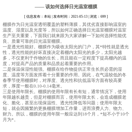
—— 该如何选择日光温室棚膜
[ 信息发布：本站 | 发布时间：2021-05-13 | 浏览：699 ]
棚膜作为日光温室透明覆盖的塑料薄膜，其优劣直接影响温室的
温度、湿度以及光度等，所以如何正确选择日光温室棚膜对温室
生产至关重要，下面我们就来跟为大家讲解一下如何选择性能优
良、质量可靠的日光温室棚膜。
一是透光性能好。棚膜作为吸收太阳光的门户，其*特性就是透光
性，透光性能的好坏直接决定着棚内太阳光的多少，太阳光越
多，不仅更利于作物的生长，而且能在一定程度下提高棚内的温
度，对提高产品的质量和品质起着重要的作用。
二是保温保湿性能强。棚膜在给作物提供正常生长所必需的湿
度、温度等方面发挥着十分重要的作用。因此，在气温较低的冬
春季节使用棚膜时，对厚度、透光性和抗低温等方面有较高要
求，厚度一般在0.10-0.14毫米。
三是使用年限长。棚膜的使用年限有长有短，通常情况下，使用
年限越长越贵，但是对棚膜而言，使用年限太长，会造成棚膜老
化、脆化，甚至出现保温性、透光性降低等问题；使用年限太
短，就会因频繁的更换棚膜增加工作量，进而浪费人力、物力、
财力。所以，棚膜的使用年限一般应达到18个月，*短不小于10个
月为*。