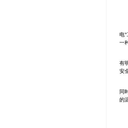
电
一
有
安
同
的