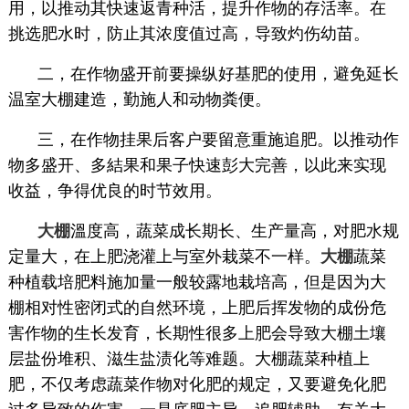
用，以推动其快速返青种活，提升作物的存活率。在
挑选肥水时，防止其浓度值过高，导致灼伤幼苗。
二，在作物盛开前要操纵好基肥的使用，避免延长
温室大棚建造，勤施人和动物粪便。
三，在作物挂果后客户要留意重施追肥。以推动作
物多盛开、多結果和果子快速彭大完善，以此来实现
收益，争得优良的时节效用。
大棚
溫度高，蔬菜成长期长、生产量高，对肥水规
定量大，在上肥浇灌上与室外栽菜不一样。
大棚
蔬菜
种植载培肥料施加量一般较露地栽培高，但是因为大
棚相对性密闭式的自然环境，上肥后挥发物的成份危
害作物的生长发育，长期性很多上肥会导致大棚土壤
层盐份堆积、滋生盐渍化等难题。大棚蔬菜种植上
肥，不仅考虑蔬菜作物对化肥的规定，又要避免化肥