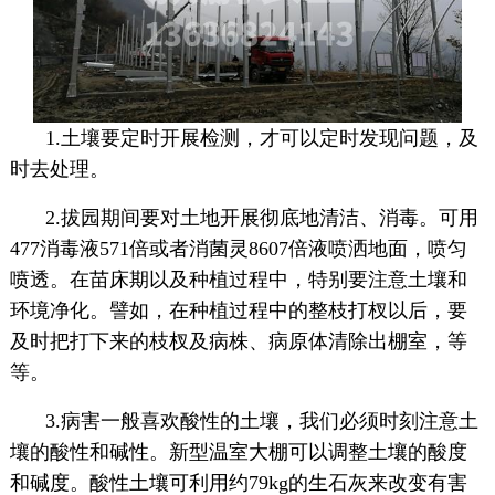
1.土壤要定时开展检测，才可以定时发现问题，及
时去处理。
2.拔园期间要对土地开展彻底地清洁、消毒。可用
477消毒液571倍或者消菌灵8607倍液喷洒地面，喷匀
喷透。在苗床期以及种植过程中，特别要注意土壤和
环境净化。譬如，在种植过程中的整枝打杈以后，要
及时把打下来的枝杈及病株、病原体清除出棚室，等
等。
3.病害一般喜欢酸性的土壤，我们必须时刻注意土
壤的酸性和碱性。新型温室大棚可以调整土壤的酸度
和碱度。酸性土壤可利用约79kg的生石灰来改变有害