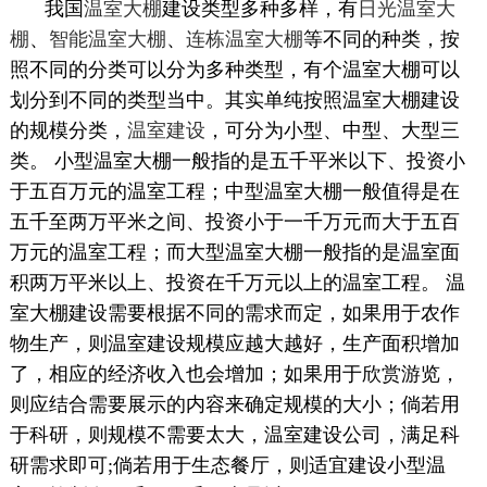
我国
温室大棚
建设类型多种多样，有
日光温室大
棚
、
智能温室大棚
、
连栋温室大棚
等不同的种类，按
照不同的分类可以分为多种类型，有个温室大棚可以
划分到不同的类型当中。其实单纯按照温室大棚建设
的规模分类，
温室建设
，可分为小型、中型、大型三
类。 小型温室大棚一般指的是五千平米以下、投资小
于五百万元的温室工程；中型温室大棚一般值得是在
五千至两万平米之间、投资小于一千万元而大于五百
万元的温室工程；而大型温室大棚一般指的是温室面
积两万平米以上、投资在千万元以上的温室工程。 温
室大棚建设需要根据不同的需求而定，如果用于农作
物生产，则温室建设规模应越大越好，生产面积增加
了，相应的经济收入也会增加；如果用于欣赏游览，
则应结合需要展示的内容来确定规模的大小；倘若用
于科研，则规模不需要太大，温室建设公司，满足科
研需求即可;倘若用于生态餐厅，则适宜建设小型温