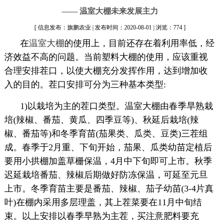
—— 温室大棚未来发展主力
[ 信息发布：旗鹏农业 | 发布时间：2020-08-01 | 浏览：774 ]
在
温室大棚
的使用上，目前还存在着利用率低，经
济效益不高的问题。当前塑料大棚的使用，应该重视
合理安排茬口，以使大棚充分发挥作用，达到增加收
入的目的。茬口安排可分为三种基本类型:
1)以栽培为主的茬口类型。温室大棚由春季旱熟栽
培(辣椒、番茄、黄瓜、四季豆等)、秋延后栽培(辣
椒、番茄等)和冬季育苗(茄果类、瓜类、豆类)三茬组
成。春季于2月重、下旬开始，茄果、瓜类幼苗定植后
要用小拱棚加盖草栅保温，4月中下旬即可上市。秋季
迟延栽培番茄、辣椒后期做好防冻保温，可延至元旦
上市。冬季育苗主要是番茄、辣椒、茄子幼苗(3-4片真
叶)在棚内采用多层理盖，其上茬菜要在11月中旬结
束。以上安排以春季早熟为主茬，买注意肥料要充