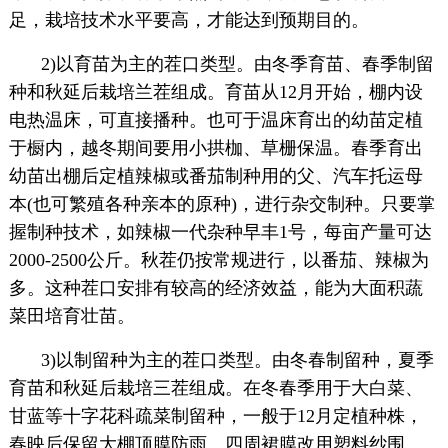
足，栽培技术水平要高，才能达到预期目的。
2)以育苗为主的茬口类型。由冬季育苗、春季制留
种和秋延后栽培兰茬组成。育苗从12月开始，棚内设
电热温床，可直接播种。也可于温床育出的幼苗定植
于橱内，越冬期间要用小拱枷、草栅保温。春季育出
幼苗出棚后定植辣椒或番茄制种用的父、汽车托运母
本(也可繁殖各种亲本的原种)，进行杂交制种。只要掌
握制种技术，如辣椒一代杂种早丰1号，每亩产量可达
2000-2500公斤。秋茬仍按常规进行，以番茄、辣椒为
多。这种茬口安排有较高的经济效益，能为大面积蔬
菜田培育壮苗。
3)以制留种为主的茬口类型。由冬春制留种，夏季
育苗和秋延后栽培三茬组成。在冬春季用于大白菜、
甘蓝等十字花科疏菜制留种，一般于12月定植种株，
春映后保留大棚顶膜防雨。四周裙膜改用塑料纱围