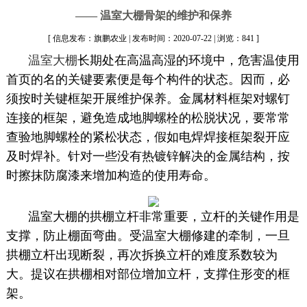
—— 温室大棚骨架的维护和保养
[ 信息发布：旗鹏农业 | 发布时间：2020-07-22 | 浏览：841 ]
温室大棚
长期处在高温高湿的环境中，危害温使用
首页的名的关键要素便是每个构件的状态。因而，必
须按时关键框架开展维护保养。金属材料框架对螺钉
连接的框架，避免造成地脚螺栓的松脱状况，要常常
查验地脚螺栓的紧松状态，假如电焊焊接框架裂开应
及时焊补。针对一些没有热镀锌解决的金属结构，按
时擦抹防腐漆来增加构造的使用寿命。
温室大棚的拱棚立杆非常重要，立杆的关键作用是
支撑，防止棚面弯曲。受温室大棚修建的牵制，一旦
拱棚立杆出现断裂，再次拆换立杆的难度系数较为
大。提议在拱棚相对部位增加立杆，支撑住形变的框
架。