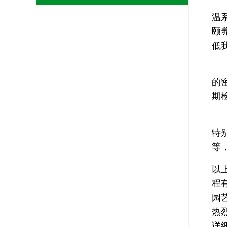
温
颐
低
的
期
特
等
以
程
园
热
详细