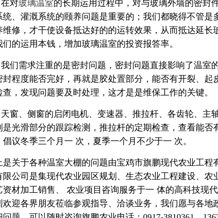
在对
玻璃温室
的长期运用过程中，对与玻璃外墙的密封
系统、灌溉系统的颐养问题是重要的；我们都晓得不管是
养维修，才干使设备抵达好的的运转效果，从而抵达延长
我们的运用本钱，增加玻璃温室的投资报答率。
我们需求注重的是密封问题，密封问题直接影响了温室
密封程度能否完好，再就是胶处置部分，能否有开裂、起
检查，发现问题要及时处理，这才是是维保工作的关键。
天窗、侧窗的启闭电机、变速器、推拉杆、各齿轮、主
别是光滑部分的跟踪检测，推拉杆的定期检查，查看能否
，倡议冬季三个月一 次，夏季一个月不少于一 次。
上是关于各种温室大棚的问题由宝鸡市旗鹏现代农业工程
有限公司是集现代农业园区规划、生态农业工程建设、农
艺资材加工销售、 农业项目咨询服务于一 体的高科技现
烈欢迎各界朋友莅临参观指导、洽谈业务，我们愿与各地
问题，可以随时咨询旗鹏农业电话：0917-3810361、13