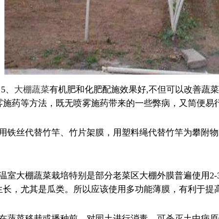
5、
大棚蔬菜
有机肥和化肥配施效果好,不但可以改善蔬
雾施药等方法，既无喷雾施药带来的一些弊病，又简便易
、用铁丝代替竹竿、竹片架膜，用塑料绳代替竹竿为攀附
。
、温室大棚蔬菜栽培特别是部分老菜区大棚外膜普遍使用2-
生长，尤其是瓜类。所以应该使用多功能薄膜，有利于提
、在蔬菜移栽或播种前，对园土进行消毒，可杀灭土中病