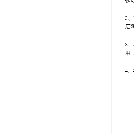
强
2
层
3
用
4