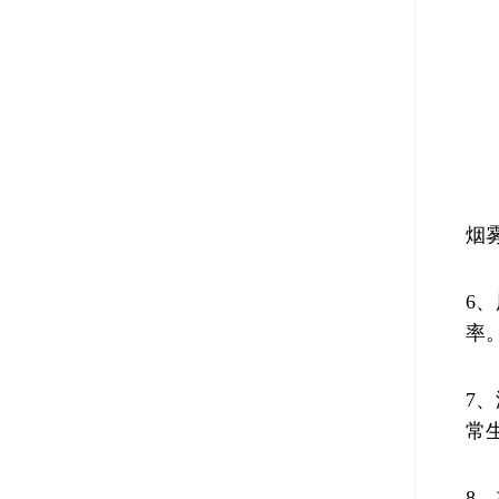
烟
6
率
7
常
8