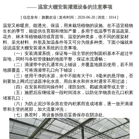
—— 温室大棚安装灌溉设备的注意事项
[ 信息发布：旗鹏农业 | 发布时间：2020-06-28 | 浏览：1014 ]
温室又称暖房。能透光、保温，用来栽培植物的设施。在不适宜植物
生长的季节，能提供生育期和增加产量，多用于低温季节喜温蔬菜、
花卉、林木等植物栽培或育苗等。温室的种类多，依不同的屋架材
料、采光材料、外形及加温条件等又可分为很多种类。下面小编就来
说说温室大棚安装灌水系统的注意事项。
（一）安装滴灌系统，保证每一段主管的控制面积基本不超过半
亩地，同时与各软管接触的地面平整，保证水流通畅；
（二）滴灌带中的孔通常向上铺设，并覆盖地膜后使用，若不用
地膜覆盖，可将滴灌带孔口向下铺设；
（三）使用干净的水源，水中不能有大于0．8毫米的悬浮物，否
则要加上网式过滤器净化水质。用自来水和井水时通常不用过滤；
（四）在安装和田间操作时，谨防划伤、戳破滴灌带或主管；
（五）施肥后应继续灌一段时间清水，以防化学物质在孔口积累
堵塞孔口；
（六）为防止泥沙等杂质在管内积累而造成堵塞，逐一放开滴灌
带和主管的尾部，加大流量冲洗；
（七）换茬时，将设备拆除后妥善保存在阴凉处。