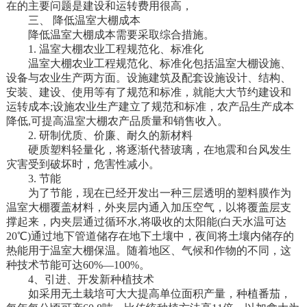
在的主要问题是建设和运转费用很高，
三、 降低温室大棚成本
降低温室大棚成本需要采取综合措施。
1. 温室大棚农业工程规范化、标准化
温室大棚农业工程规范化、标准化包括温室大棚设施、
设备与农业生产两方面。设施建筑及配套设施设计、结构、
安装、建设、使用等有了规范和标准，就能大大节约建设和
运转成本;设施农业生产建立了规范和标准，农产品生产成本
降低,可提高温室大棚农产品质量和销售收入。
2. 研制优质、价廉、耐久的新材料
硬质塑料轻量化，将逐渐代替玻璃，在地震和台风发生
灾害受到破坏时，危害性减小。
3. 节能
为了节能，现在已经开发出一种三层透明的塑料膜作为
温室大棚覆盖材料，外夹层内通入加压空气，以将覆盖层支
撑起来，内夹层通过循环水,将吸收的太阳能(白天水温可达
20℃)通过地下管道储存在地下土壤中，夜间将土壤内储存的
热能用于温室大棚保温。随着地区、气候和作物的不同，这
种技术节能可达60%—100%。
4、引进、开发新种植技术
如采用无土栽培可大大提高单位面积产量，种植番茄，