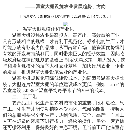
—— 温室大棚设施农业发展趋势、方向
[ 信息发布：旗鹏农业 | 发布时间：2020-06-28 | 浏览：978 ]
一、 温室大棚规模化和产业化
温室大棚设施农业是高投入、高产出、高效益的产业，
只有形成相当的规模，才有利于规范化、标准化的生产，才
可能形成有影响力的品牌，从而占领市场，使资源优势得到
有效的开发与持续利用，同时带来巨大的经济效益。因此,各
级政府应在搞好规划的基础上,制定优惠政策，加大投入，扶
持和培育规模化的温室大棚农业基地，加快设施农业、企业
的发展，推进温室大棚设施农业的产业化。
温室大棚规模化可降低建设成本。如同型号温室大棚比
较，大型连片温室大棚的单位建设成本更低，例如，2h㎡的
温室建设比0.3h㎡温室平均每平米节约20%的成本。
二、 工厂化
农产品工厂化生产是农村城市化的重要手段和途径。只
有工厂化生产才能使动植物不受地区、气候的限制，按照人
们的意愿和要求全年生产，达到优质、安全、高产，而且工
人可在舒适的环境下进行省力、轻松的操作。另外，废弃物
还可循环利用，保持良好的生态环境。但当前工厂化温室存