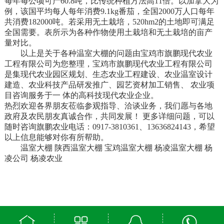
每年每公顷可产60.8吨，比传统种植方法高11倍。以加拿大为
例，该国平均每人每年消费9.1kg番茄，全国2000万人口每年
共消费182000吨。若采用无土栽培，520hm2的土地即可满足
全国需要。表所示为各种作物使用土栽培和无土栽培的亩产
量对比。
以上是关于各种温室大棚的问题由宝鸡市旗鹏现代农业
工程有限公司为您整理，宝鸡市旗鹏现代农业工程有限公司
是集现代农业园区规划、生态农业工程建设、农业温室设计
建造、农业科技产品研发推广、园艺资材加工销售、 农业项
目咨询服务于一 体的高科技现代农业企业。
热烈欢迎各界朋友莅临参观指导、洽谈业务，我们愿与各地
政府及农民朋友真诚合作，共同发展！ 更多详细问题，可以
随时咨询旗鹏农业电话：0917-3810361、13636824143，希望
以上信息能够对你有所帮助。
温室大棚
陕西温室大棚
宝鸡温室大棚
杨凌温室大棚
杨
凌公司
杨凌农业