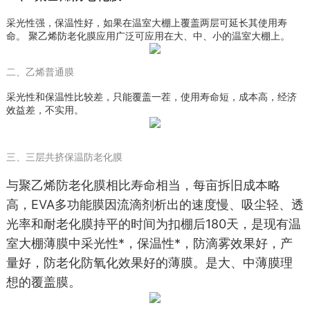
采光性强，保温性好，如果在温室大棚上覆盖两层可延长其使用寿
命。 聚乙烯防老化膜应用广泛可应用在大、中、小的温室大棚上。
二、乙烯普通膜
采光性和保温性比较差，只能覆盖一茬，使用寿命短，成本高，经济
效益差，不实用。
三、三层共挤保温防老化膜
与聚乙烯防老化膜相比寿命相当，每亩拆
旧成本略
高，EVA多
功能膜因流滴剂析出的
速度慢、吸尘轻、透
光率和耐老化膜持平
的时间为扣棚后180天，是现有温
室大棚薄
膜中采光性*，保温性*，防滴雾效
果好，产
量好，
防老化防氧化效果好的薄
膜。是大、中薄膜理
想的覆盖膜。