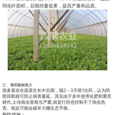
同化叶面积，后期控蔓促果，提高产量和品质。
三 、喷药勤病害少
很多菜农在蔬菜生长中后期，隔2－3天喷1次药，认为药
喷得勤就可防止病害蔓延。其实由于多年使用化肥和重茬
耕作,土传病虫害相当严重,就是打药也控制不了病虫危
害。相反可能会破坏大棚生态平衡。
预防措施：