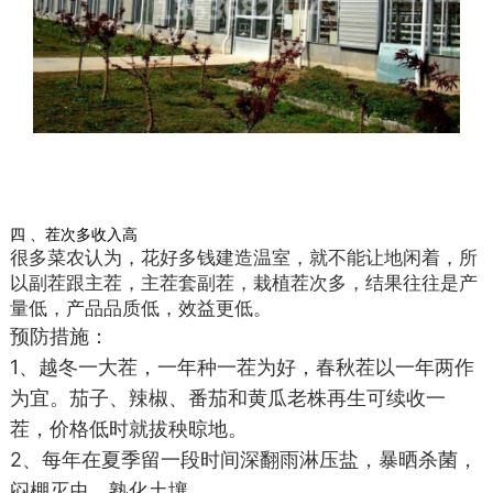
四 、茬次多收入高
很多菜农认为，花好多钱建造温室，就不能让地闲着，所
以副茬跟主茬，主茬套副茬，栽植茬次多，结果往往是产
量低，产品品质低，效益更低。
预防措施：
1、越冬一大茬，一年种一茬为好，春秋茬以一年两作
为宜。茄子、辣椒、番茄和黄瓜老株再生可续收一
茬，价格低时就拔秧晾地。
2、每年在夏季留一段时间深翻雨淋压盐，暴晒杀菌，
闷棚灭虫，熟化土壤。