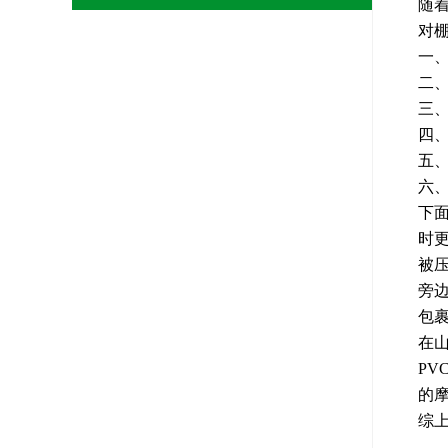
随
对
一
二
三
四
五
六
下
时
被
旁
包
在
P
的
综