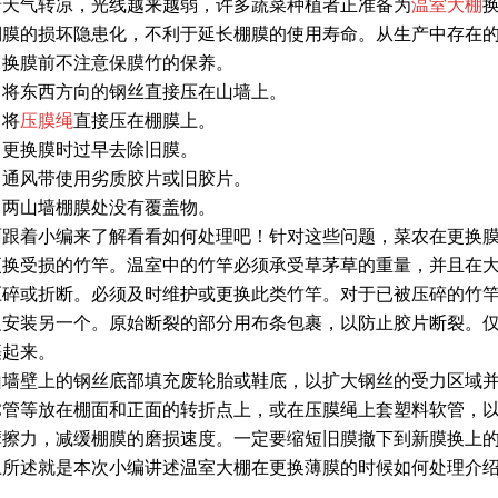
着天气转凉，光线越来越弱，许多蔬菜种植者正准备为
温室大棚
棚膜的损坏隐患化，不利于延长棚膜的使用寿命。从生产中存在
、换膜前不注意保膜竹的保养。
、将东西方向的钢丝直接压在山墙上。
、将
压膜绳
直接压在棚膜上。
、更换膜时过早去除旧膜。
、通风带使用劣质胶片或旧胶片。
、两山墙棚膜处没有覆盖物。
面跟着小编来了解看看如何处理吧！针对这些问题，菜农在更换
更换受损的竹竿。温室中的竹竿必须承受草茅草的重量，并且在
压碎或折断。必须及时维护或更换此类竹竿。对于已被压碎的竹
边安装另一个。原始断裂的部分用布条包裹，以防止胶片断裂。
裹起来。
山墙壁上的钢丝底部填充废轮胎或鞋底，以扩大钢丝的受力区域
VC管等放在棚面和正面的转折点上，或在压膜绳上套塑料软管，
摩擦力，减缓棚膜的磨损速度。一定要缩短旧膜撤下到新膜换上
上所述就是本次小编讲述
温室大棚
在更换薄膜的时候如何处理介