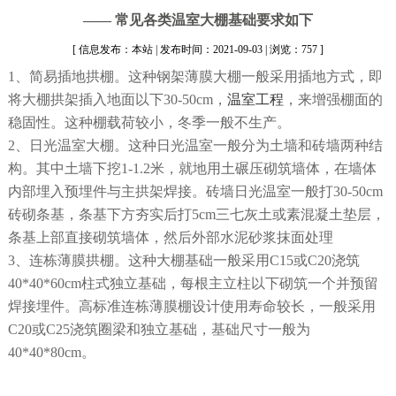
—— 常见各类温室大棚基础要求如下
[ 信息发布：本站 | 发布时间：2021-09-03 | 浏览：757 ]
1、简易插地拱棚。这种钢架薄膜大棚一般采用插地方式，即
将大棚拱架插入地面以下30-50cm，
温室工程
，来增强棚面的
稳固性。这种棚载荷较小，冬季一般不生产。
2、日光温室大棚。这种日光温室一般分为土墙和砖墙两种结
构。其中土墙下挖1-1.2米，就地用土碾压砌筑墙体，在墙体
内部埋入预埋件与主拱架焊接。砖墙日光温室一般打30-50cm
砖砌条基，条基下方夯实后打5cm三七灰土或素混凝土垫层，
条基上部直接砌筑墙体，然后外部水泥砂浆抹面处理
3、连栋薄膜拱棚。这种大棚基础一般采用C15或C20浇筑
40*40*60cm柱式独立基础，每根主立柱以下砌筑一个并预留
焊接埋件。高标准连栋薄膜棚设计使用寿命较长，一般采用
C20或C25浇筑圈梁和独立基础，基础尺寸一般为
40*40*80cm。