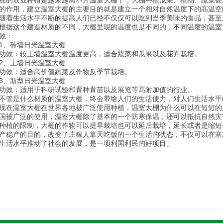
在的农业种植是越来越离不开
温室大棚
了，大棚种植瓜果、植物、蔬菜甚
的作用，建立温室大棚的主要目的就是建立一个相对自然温度下的高温空
生活水平不断的提高人们已经不仅仅可以吃到当季美味的食品，甚至
根据这个建造材质的不同，大棚呈现的温度也是不同的，不同温度的温室
效：
、砖墙日光温室大棚
效：较土墙温室大棚温度更高，适合蔬菜和瓜果以及花卉栽培。
、土墙日光温室大棚
效：适合高价值蔬菜及作物反季节栽培。
、新型日光温室大棚
效：适用于科研试验和育种育苗以及展览等高附加值的行业。
是什么材质的温室大棚，终会带给人们的生活便力，对人们生活水平
温室大棚在世界各地被广泛使用种植，温室大棚为什么可以在短短的
国被广泛的使用，温室大棚除了基本的一个防寒保温，还可以抵抗自然灾
种植的限制，大棚的作物可以提早栽培也可以延后栽培，延长或者是缩短
产稳产的目的，改变了庄稼人靠天吃饭的一个生活的状态，不仅可以在寒
生活水平推动了社会的发展，是一项利国利民的好项目。