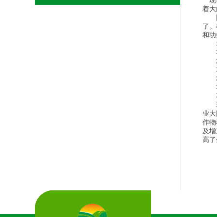
现
着大
随着
了。
和功
1
功
2
功
3
功
不管
现在
业大
作物
及增
高了