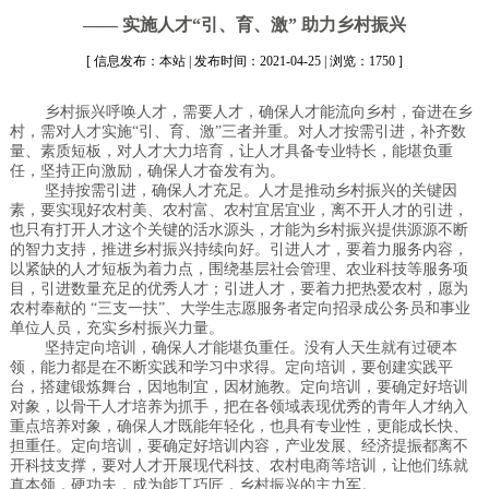
—— 实施人才“引、育、激” 助力乡村振兴
[ 信息发布：本站 | 发布时间：2021-04-25 | 浏览：1750 ]
乡村振兴呼唤人才，需要人才，确保人才能流向乡村，奋进在乡
村，需对人才实施“引、育、激”三者并重。对人才按需引进，补齐数
量、素质短板，对人才大力培育，让人才具备专业特长，能堪负重
任，坚持正向激励，确保人才奋发有为。
坚持按需引进，确保人才充足。人才是推动乡村振兴的关键因
素，要实现好农村美、农村富、农村宜居宜业，离不开人才的引进，
也只有打开人才这个关键的活水源头，才能为乡村振兴提供源源不断
的智力支持，推进乡村振兴持续向好。引进人才，要着力服务内容，
以紧缺的人才短板为着力点，围绕基层社会管理、农业科技等服务项
目，引进数量充足的优秀人才；引进人才，要着力把热爱农村，愿为
农村奉献的 “三支一扶”、大学生志愿服务者定向招录成公务员和事业
单位人员，充实乡村振兴力量。
坚持定向培训，确保人才能堪负重任。没有人天生就有过硬本
领，能力都是在不断实践和学习中求得。定向培训，要创建实践平
台，搭建锻炼舞台，因地制宜，因材施教。定向培训，要确定好培训
对象，以骨干人才培养为抓手，把在各领域表现优秀的青年人才纳入
重点培养对象，确保人才既能年轻化，也具有专业性，更能成长快、
担重任。定向培训，要确定好培训内容，产业发展、经济提振都离不
开科技支撑，要对人才开展现代科技、农村电商等培训，让他们练就
真本领，硬功夫，成为能工巧匠，乡村振兴的主力军。