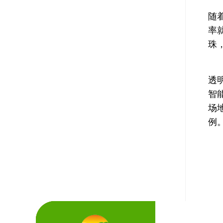
随
率
珠
透
智
场
例