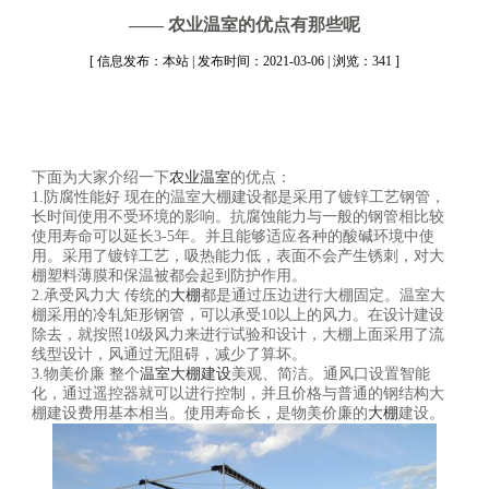
—— 农业温室的优点有那些呢
[ 信息发布：本站 | 发布时间：2021-03-06 | 浏览：341 ]
下面为大家介绍一下
农业温室
的优点：
1.防腐性能好 现在的温室大棚建设都是采用了镀锌工艺钢管，
长时间使用不受环境的影响。抗腐蚀能力与一般的钢管相比较
使用寿命可以延长3-5年。并且能够适应各种的酸碱环境中使
用。采用了镀锌工艺，吸热能力低，表面不会产生锈刺，对大
棚塑料薄膜和保温被都会起到防护作用。
2.承受风力大 传统的
大棚
都是通过压边进行大棚固定。温室大
棚采用的冷轧矩形钢管，可以承受10以上的风力。在设计建设
除去，就按照10级风力来进行试验和设计，大棚上面采用了流
线型设计，风通过无阻碍，减少了算坏。
3.物美价廉 整个
温室大棚建设
美观、简洁。通风口设置智能
化，通过遥控器就可以进行控制，并且价格与普通的钢结构大
棚建设费用基本相当。使用寿命长，是物美价廉的
大棚
建设。