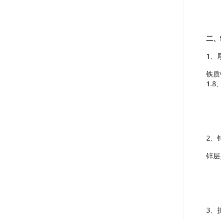
二、
1、
铁质
1.
2、
锌层
3、