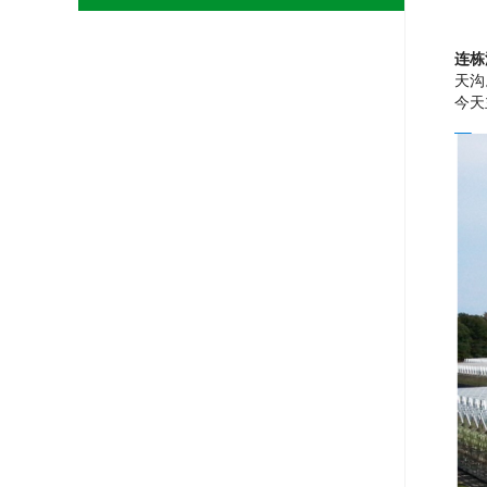
连栋
天沟
今天