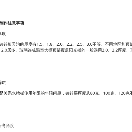
制作注意事项
厚度
镀锌板天沟的厚度有1.5、1.8、2.0、2.2、2.5、3.0不等。不同
8、2.0居多、玻璃连栋温室大棚顶部覆盖阳光板的一般选用2.0、2.2厚度
锌层
是关系水槽板使用年限的年限问题，镀锌层厚度从80克、100克、120
折弯角度