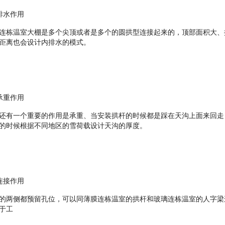
排水作用
连栋温室大棚是多个尖顶或者是多个的圆拱型连接起来的，顶部面积大、
距离也会设计内排水的模式。
承重作用
还有一个重要的作用是承重、当安装拱杆的时候都是踩在天沟上面来回走
的时候根据不同地区的雪荷载设计天沟的厚度。
连接作用
的两侧都预留孔位，可以同薄膜连栋温室的拱杆和玻璃连栋温室的人字梁
于工