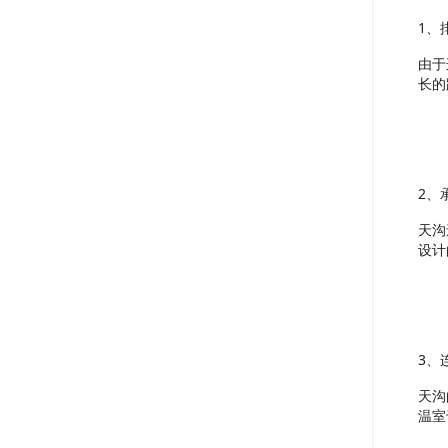
1、
由于
长的
2、
天沟
设计
3、
天沟
温室