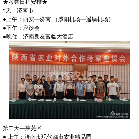
★考察日程安排★
*天—济南市
●上午：西安—济南 （咸阳机场—遥墙机场）
●下午：座谈会
●晚住：济南良友富临大酒店
第二天—莱芜区
● 上午：济南市现代都市农业精品园