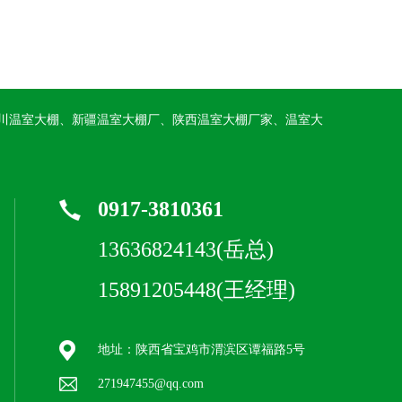
川温室大棚、新疆温室大棚厂、陕西温室大棚厂家、温室大
0917-3810361
13636824143(岳总)
15891205448(王经理)
地址：陕西省宝鸡市渭滨区谭福路5号
271947455@qq.com