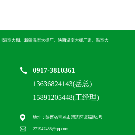
川温室大棚、新疆温室大棚厂、陕西温室大棚厂家、温室大
0917-3810361
13636824143(岳总)
15891205448(王经理)
地址：陕西省宝鸡市渭滨区谭福路5号
271947455@qq.com